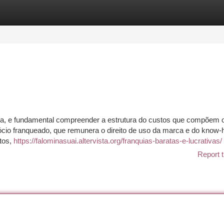
tegories
Register
Login
ta, e fundamental compreender a estrutura do custos que compõem o
egócio franqueado, que remunera o direito de uso da marca e do know-
ntos,
https://falominasuai.altervista.org/franquias-baratas-e-lucrativas/
Report t