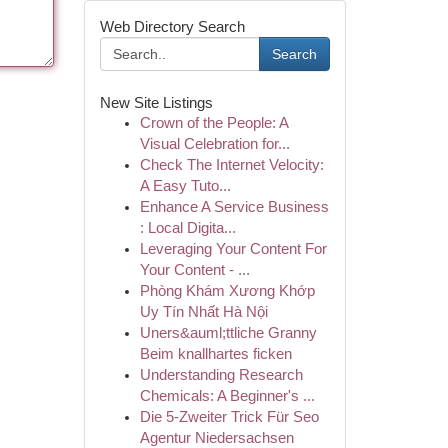
Web Directory Search
Search
New Site Listings
Crown of the People: A
Visual Celebration for...
Check The Internet Velocity:
A Easy Tuto...
Enhance A Service Business
: Local Digita...
Leveraging Your Content For
Your Content - ...
Phòng Khám Xương Khớp
Uy Tín Nhất Hà Nội
Uners&auml;ttliche Granny
Beim knallhartes ficken
Understanding Research
Chemicals: A Beginner's ...
Die 5-Zweiter Trick Für Seo
Agentur Niedersachsen