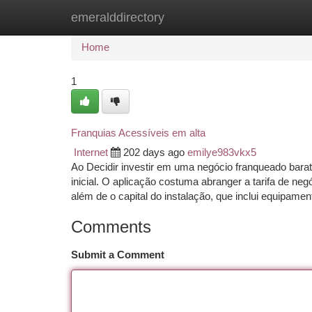
emeralddirectory
Home
New Site Listings
Add Site
Ca
Home
1
Franquias Acessíveis em alta
Internet
202 days ago
emilye983vkx5
Ao Decidir investir em uma negócio franqueado bara
inicial. O aplicação costuma abranger a tarifa de n
além de o capital do instalação, que inclui equipame
Comments
Submit a Comment