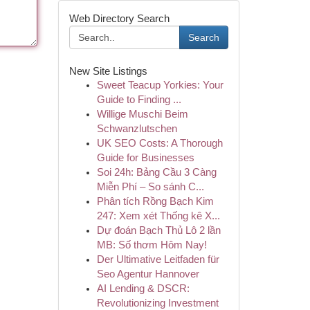
Web Directory Search
Search
New Site Listings
Sweet Teacup Yorkies: Your
Guide to Finding ...
Willige Muschi Beim
Schwanzlutschen
UK SEO Costs: A Thorough
Guide for Businesses
Soi 24h: Bảng Cầu 3 Càng
Miễn Phí – So sánh C...
Phân tích Rồng Bạch Kim
247: Xem xét Thống kê X...
Dự đoán Bạch Thủ Lô 2 lần
MB: Số thơm Hôm Nay!
Der Ultimative Leitfaden für
Seo Agentur Hannover
AI Lending & DSCR:
Revolutionizing Investment