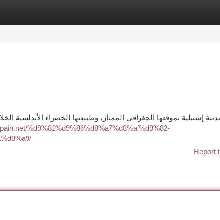
tegories
Register
Login
ينة إشبيلية بموقعها الجغرافي الممتاز، وطبيعتها الخضراء الأندلسية الخلابة
ferspain.net/%d9%81%d9%86%d8%a7%d8%af%d9%82-
%d8%a9/
Report t