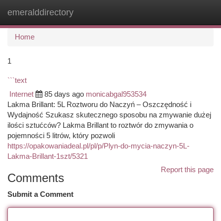
emeralddirectory
Togg
navi
Home
1
```text
Internet
85 days ago
monicabgal953534
Lakma Brillant: 5L Roztworu do Naczyń – Oszczędność i
Wydajność Szukasz skutecznego sposobu na zmywanie dużej
ilości sztućców? Lakma Brillant to roztwór do zmywania o
pojemności 5 litrów, który pozwoli
https://opakowaniadeal.pl/pl/p/Plyn-do-mycia-naczyn-5L-
Lakma-Brillant-1szt/5321
Report this page
Comments
Submit a Comment