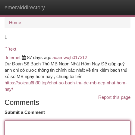
emeralddirectory
Togg
navi
Home
1
```text
Internet
87 days ago
adamwxjh017312
Dự Đoán Số Bạch Thủ MB Ngon Nhất Hôm Nay Để giúp quý
anh chị có được thông tin chính xác nhất về tìm kiếm bạch thủ
xổ số MB ngày hôm nay , chúng tôi tiến
https://soicau6h30.top/chot-so-bach-thu-de-mb-dep-nhat-hom-
nay/
Report this page
Comments
Submit a Comment