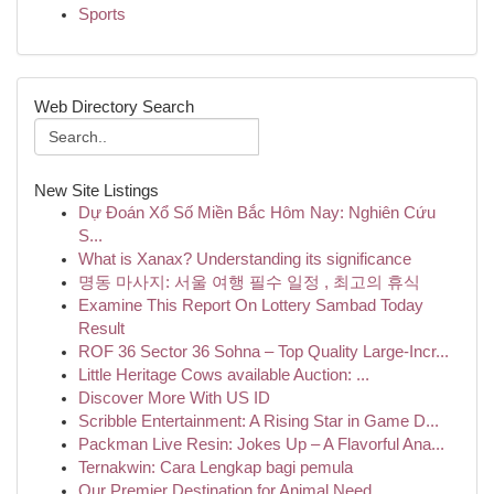
Sports
Web Directory Search
New Site Listings
Dự Đoán Xổ Số Miền Bắc Hôm Nay: Nghiên Cứu
S...
What is Xanax? Understanding its significance
명동 마사지: 서울 여행 필수 일정 , 최고의 휴식
Examine This Report On Lottery Sambad Today
Result
ROF 36 Sector 36 Sohna – Top Quality Large-Incr...
Little Heritage Cows available Auction: ...
Discover More With US ID
Scribble Entertainment: A Rising Star in Game D...
Packman Live Resin: Jokes Up – A Flavorful Ana...
Ternakwin: Cara Lengkap bagi pemula
Our Premier Destination for Animal Need...