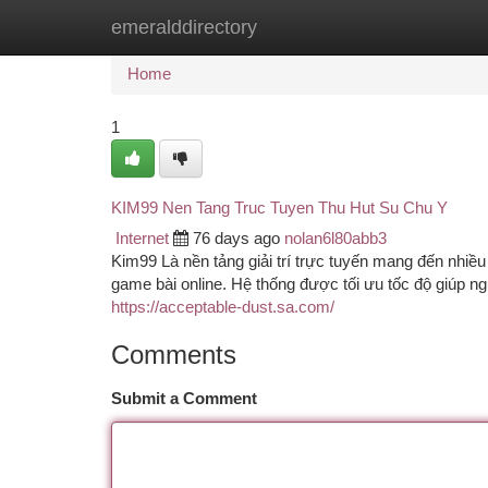
emeralddirectory
Home
New Site Listings
Add Site
Ca
Home
1
KIM99 Nen Tang Truc Tuyen Thu Hut Su Chu Y
Internet
76 days ago
nolan6l80abb3
Kim99 Là nền tảng giải trí trực tuyến mang đến nhiều
game bài online. Hệ thống được tối ưu tốc độ giúp ngư
https://acceptable-dust.sa.com/
Comments
Submit a Comment