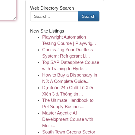
Web Directory Search
Search
New Site Listings
Playwright Automation
Testing Course | Playwrig...
Concealing Your Ductless
System: Refrigerant Li...
Top SAP Datasphere Course
with Training In Hyde...
How to Buy a Dispensary in
NJ: A Complete Guide...
Dự đoán 24h Chốt Lô Xiên
Xiên 3 & Thông tin ...
The Ultimate Handbook to
Pet Supply Busines...
Master Agentic AI
Development Course with
Multi...
South Town Greens Sector