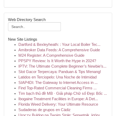
Web Directory Search
New Site Listings
Dartford & Bexleyheath: : Your Local Boiler Tec...
Amibroker Data Feeds: A Comprehensive Guide
M24 Register: A Comprehensive Guide
PPSPY Review: Is It Worth the Hype in 2024?
IPTV: The Ultimate Complete Beginner’s Newbie’s...
Slot Gacor Terpercaya: Panduan & Tips Menang!
Latidos en Terciopelo: Una Noche de Intimidad
SIAP4DI: The Gateway to Internet Access in ...
Find Top-Rated Commercial Cleaning Firms ...
Tìm bạch thủ đề MB · Giải pháp Chữ số Đẹp: Bốc ...
Ibogaine Treatment Facilities in Europe: A Det...
Florida Weed Delivery: Your Ultimate Resource
Sudaderas de grupos en Cádiz
Uroczy Buldog na Twoim Stole: Serwetnik, który ...