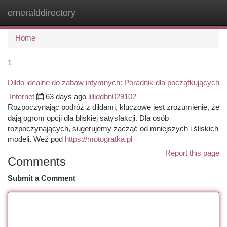
emeralddirectory
Togg
navi
Home
1
Dildo idealne do zabaw intymnych: Poradnik dla początkujących
Internet
63 days ago
lilliddbn029102
Rozpoczynając podróż z dildami, kluczowe jest zrozumienie, że
dają ogrom opcji dla bliskiej satysfakcji. Dla osób
rozpoczynających, sugerujemy zacząć od mniejszych i śliskich
modeli. Weź pod
https://motogratka.pl
Report this page
Comments
Submit a Comment