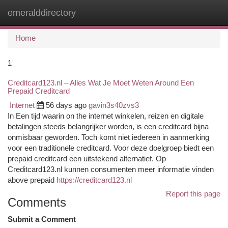
emeralddirectory
Togg
navi
Home
1
Creditcard123.nl – Alles Wat Je Moet Weten Around Een
Prepaid Creditcard
Internet
56 days ago
gavin3s40zvs3
In Een tijd waarin on the internet winkelen, reizen en digitale
betalingen steeds belangrijker worden, is een creditcard bijna
onmisbaar geworden. Toch komt niet iedereen in aanmerking
voor een traditionele creditcard. Voor deze doelgroep biedt een
prepaid creditcard een uitstekend alternatief. Op
Creditcard123.nl kunnen consumenten meer informatie vinden
above prepaid
https://creditcard123.nl
Report this page
Comments
Submit a Comment