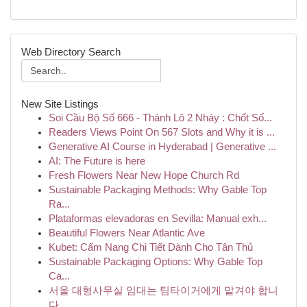
Web Directory Search
New Site Listings
Soi Cầu Bộ Số 666 - Thánh Lô 2 Nháy : Chốt Số...
Readers Views Point On 567 Slots and Why it is ...
Generative AI Course in Hyderabad | Generative ...
AI: The Future is here
Fresh Flowers Near New Hope Church Rd
Sustainable Packaging Methods: Why Gable Top
Ra...
Plataformas elevadoras en Sevilla: Manual exh...
Beautiful Flowers Near Atlantic Ave
Kubet: Cẩm Nang Chi Tiết Dành Cho Tân Thủ
Sustainable Packaging Options: Why Gable Top
Ca...
서울 대형사무실 임대는 팀타이거에게 맡겨야 합니
다.