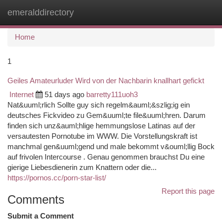
emeralddirectory
Togg
navi
Home
1
Geiles Amateurluder Wird von der Nachbarin knallhart gefickt
Internet
51 days ago
barretty111uoh3
Nat&uuml;rlich Sollte guy sich regelm&auml;&szlig;ig ein
deutsches Fickvideo zu Gem&uuml;te file&uuml;hren. Darum
finden sich unz&auml;hlige hemmungslose Latinas auf der
versautesten Pornotube im WWW. Die Vorstellungskraft ist
manchmal gen&uuml;gend und male bekommt v&ouml;llig Bock
auf frivolen Intercourse . Genau genommen brauchst Du eine
gierige Liebesdienerin zum Knattern oder die...
https://pornos.cc/porn-star-list/
Report this page
Comments
Submit a Comment