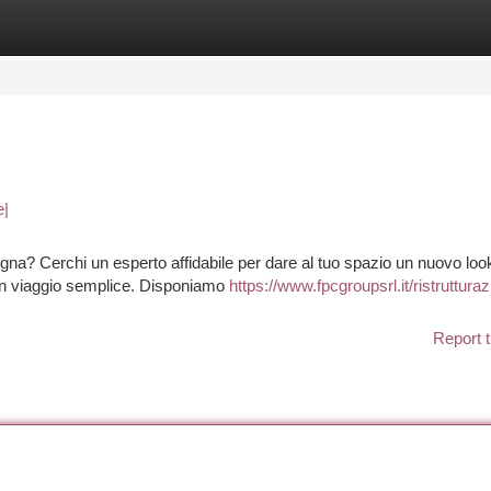
tegories
Register
Login
e|
ogna? Cerchi un esperto affidabile per dare al tuo spazio un nuovo lo
 un viaggio semplice. Disponiamo
https://www.fpcgroupsrl.it/ristruttura
Report t