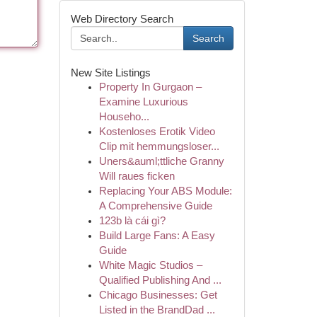
Web Directory Search
Search
New Site Listings
Property In Gurgaon –
Examine Luxurious
Househo...
Kostenloses Erotik Video
Clip mit hemmungsloser...
Uners&auml;ttliche Granny
Will raues ficken
Replacing Your ABS Module:
A Comprehensive Guide
123b là cái gì?
Build Large Fans: A Easy
Guide
White Magic Studios –
Qualified Publishing And ...
Chicago Businesses: Get
Listed in the BrandDad ...