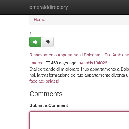
emeralddirectory
Home
New Site Listings
Add Site
Ca
Home
1
Rinnovamento Appartamenti Bologna: Il Tuo Ambient
Internet
469 days ago
tayapbls134026
Stai cercando di migliorare il tuo appartamento a Bol
noi, la trasformazione del tuo appartamento diventa
facciate-palazzi
Comments
Submit a Comment