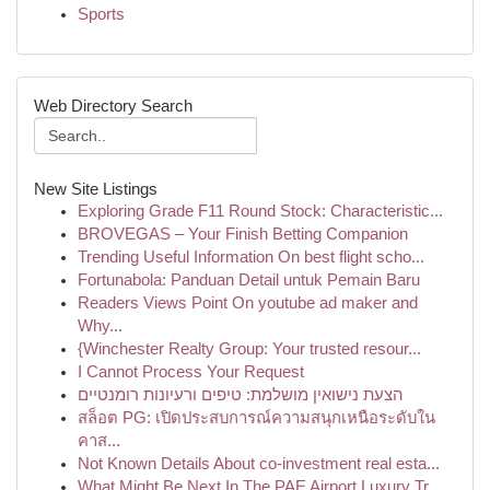
Sports
Web Directory Search
New Site Listings
Exploring Grade F11 Round Stock: Characteristic...
BROVEGAS – Your Finish Betting Companion
Trending Useful Information On best flight scho...
Fortunabola: Panduan Detail untuk Pemain Baru
Readers Views Point On youtube ad maker and
Why...
{Winchester Realty Group: Your trusted resour...
I Cannot Process Your Request
הצעת נישואין מושלמת: טיפים ורעיונות רומנטיים
สล็อต PG: เปิดประสบการณ์ความสนุกเหนือระดับใน
คาส...
Not Known Details About co-investment real esta...
What Might Be Next In The PAE Airport Luxury Tr...