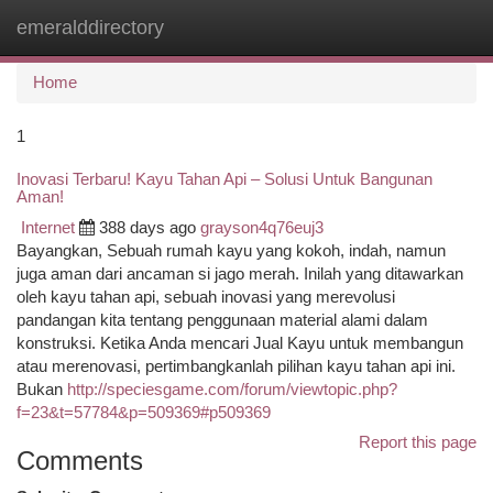
emeralddirectory
Togg
navi
Home
1
Inovasi Terbaru! Kayu Tahan Api – Solusi Untuk Bangunan
Aman!
Internet
388 days ago
grayson4q76euj3
Bayangkan, Sebuah rumah kayu yang kokoh, indah, namun
juga aman dari ancaman si jago merah. Inilah yang ditawarkan
oleh kayu tahan api, sebuah inovasi yang merevolusi
pandangan kita tentang penggunaan material alami dalam
konstruksi. Ketika Anda mencari Jual Kayu untuk membangun
atau merenovasi, pertimbangkanlah pilihan kayu tahan api ini.
Bukan
http://speciesgame.com/forum/viewtopic.php?
f=23&t=57784&p=509369#p509369
Report this page
Comments