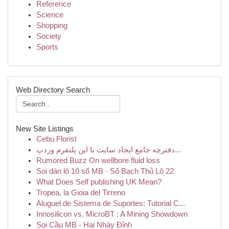
Reference
Science
Shopping
Society
Sports
Web Directory Search
New Site Listings
Cebu Florist
دفترچه جامع ایجاد سایت با این پلتفرم وردپ...
Rumored Buzz On wellbore fluid loss
Soi dàn lô 10 số MB · Số Bạch Thủ Lô 22
What Does Self publishing UK Mean?
Tropea, la Gioia del Tirreno
Aluguel de Sistema de Suportes: Tutorial C...
Innosilicon vs. MicroBT : A Mining Showdown
Soi Cầu MB - Hai Nháy Đỉnh