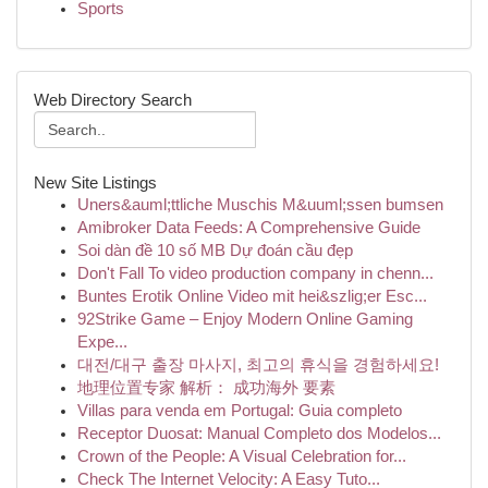
Sports
Web Directory Search
New Site Listings
Uners&auml;ttliche Muschis M&uuml;ssen bumsen
Amibroker Data Feeds: A Comprehensive Guide
Soi dàn đề 10 số MB Dự đoán cầu đẹp
Don't Fall To video production company in chenn...
Buntes Erotik Online Video mit hei&szlig;er Esc...
92Strike Game – Enjoy Modern Online Gaming
Expe...
대전/대구 출장 마사지, 최고의 휴식을 경험하세요!
地理位置专家 解析： 成功海外 要素
Villas para venda em Portugal: Guia completo
Receptor Duosat: Manual Completo dos Modelos...
Crown of the People: A Visual Celebration for...
Check The Internet Velocity: A Easy Tuto...