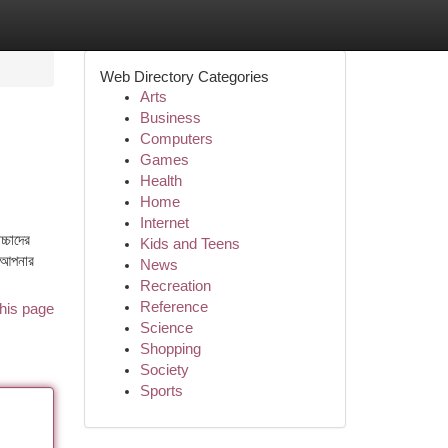
Web Directory Categories
Arts
Business
Computers
Games
Health
Home
Internet
্চাদের
Kids and Teens
য আপনার
News
Recreation
Reference
his page
Science
Shopping
Society
Sports