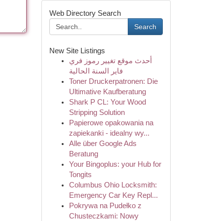
Web Directory Search
Search
New Site Listings
أحدث موقع تغيير رموز فري
فاير السنة الحالية
Toner Druckerpatronen: Die
Ultimative Kaufberatung
Shark P CL: Your Wood
Stripping Solution
Papierowe opakowania na
zapiekanki - idealny wy...
Alle über Google Ads
Beratung
Your Bingoplus: your Hub for
Tongits
Columbus Ohio Locksmith:
Emergency Car Key Repl...
Pokrywa na Pudełko z
Chusteczkami: Nowy