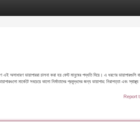
tegories
Register
Login
এই অসাধারণ ডায়াপাররা চালনা করা হয় বেস্ট মানুষের পদ্ধতি দিয়ে। এ ধরণের ডায়াপারগুলি বাচ
়াপারগুলো মার্কেটে সবচেয়ে ভালো নির্মাতাদের প্রবুদ্ধদের জন্য ডায়াপার: নিরাপত্তা এবং স্বাস্থ্
Report t