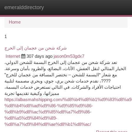
emeralddirectory
Togg
navi
Home
1
شركة شحن من عجمان إلى الخرج
Internet
307 days ago
jason0m53gdx7
تعد شركة شحن من عجمان إلى الخرج البسمة للشحن الدولي،
الخيار المثالي لنقل العفش، الأثاث، البضائع، والطرود بأمان وسرعة.
مع شعار “البسمة للشحن – نختصر المسافة من عجمان للخرج”
????، نقدم خدمات شحن بري، جوي، وبحري مصممة لتلبية
احتياجات الأفراد والشركات. في التالي نستعرض خدمات البسمة،
مميزاتها، وكيفية تقديمها تجربة
https://albasmahshipping.com/%d8%b4%d8%b1%d9%83%d8%a9
%d8%b4%d8%ad%d9%86-%d9%85%d9%86-
%d8%b9%d8%ac%d9%85%d8%a7%d9%86-
%d8%a5%d9%84%d9%89-
%d8%a7%d9%84%d8%ae%d8%b1%d8%ac/