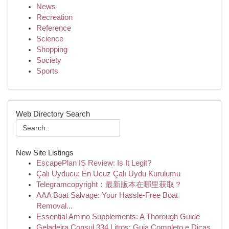
News
Recreation
Reference
Science
Shopping
Society
Sports
Web Directory Search
New Site Listings
EscapePlan IS Review: Is It Legit?
Çalı Uyducu: En Ucuz Çalı Uydu Kurulumu
Telegramcopyright：最新版本在哪里获取？
AAA Boat Salvage: Your Hassle-Free Boat
Removal...
Essential Amino Supplements: A Thorough Guide
Geladeira Consul 334 Litros: Guia Completo e Dicas