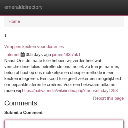
emeralddirectory
Togg
navi
Home
1
Wrappen keuken voor dummies
Internet
305 days ago
james493f7ak1
Naast Ons de matte folie hebben wij verder heel wat
verscheidene folies betreffende ons motief. Zo kun je marmer,
beton of hout op ons makkelijke en cheapie methode in een
keuken integreren. Een soort folie geeft zeker een mogelijkheid
om bepaalde sferen te creëren. Voor een bekwaam uitkomst
raden wij
https://nativ.media/wiki/index.php?mousefriday1253
Report this page
Comments
Submit a Comment