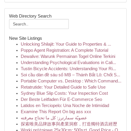
Web Directory Search
New Site Listings
Unlocking Shilajit: Your Guide to Properties & ...
Poppo Agent Registration: A Complete Tutorial
Dewalive: Warunk Permainan Togel Online Terkini
Understanding Psychological Evaluations in Cali...
Tustin Bicycle Accidents: Understanding Your Ri...
Soi cầu dàn đề sáu số MB – Thánh Bắt Lô: Chốt S...
Portable Computer vs. Desktop : Which Command...
Retatrutide: Your Detailed Guide to Safe Use
Sydney Blue Slip Costs: Your Inspection Cost
Der Beste Leitfaden Für E-Commerce Seo
Latidos en Terciopelo: Una Noche de Intimidad
Examine This Report On big ass xxx
عضويّة سمارترز: كل ما تحتاج معرفته
探索唯美品牌故事與產業洞察，打造獨特酒店經歷
Worki próżniowe 25x30cm: 500szt. Good Price - O...