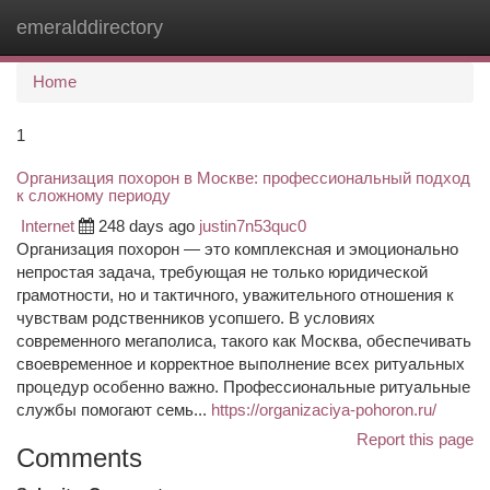
emeralddirectory
Togg
navi
Home
1
Организация похорон в Москве: профессиональный подход
к сложному периоду
Internet
248 days ago
justin7n53quc0
Организация похорон — это комплексная и эмоционально
непростая задача, требующая не только юридической
грамотности, но и тактичного, уважительного отношения к
чувствам родственников усопшего. В условиях
современного мегаполиса, такого как Москва, обеспечивать
своевременное и корректное выполнение всех ритуальных
процедур особенно важно. Профессиональные ритуальные
службы помогают семь...
https://organizaciya-pohoron.ru/
Report this page
Comments