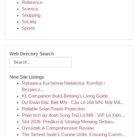
Reference
Science
Shopping
Society
Sports
Web Directory Search
New Site Listings
Rękawica Kuchenna Niebieska: Komfort i
Bezpiecz...
KL Companion Bukit Bintang's Living Guide
Dự Đoán Đặc Biệt MN - Cầu Lô 168 MN: Mật Mã...
Reliable Solar Power Protection
Phân tích dự đoán Song Thủ Lô MB · VIP Lô Xiên...
Slot 2026: Prediksi & Strategi Menang Terbaru
Ovruxtali: A Comprehensive Review
The Tarheel State's Canine Units: Ensuring Comm...