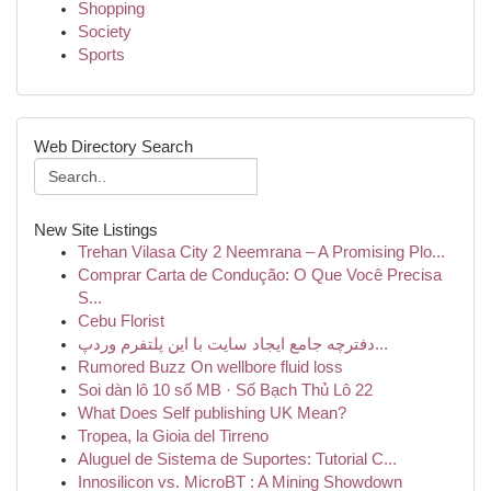
Shopping
Society
Sports
Web Directory Search
New Site Listings
Trehan Vilasa City 2 Neemrana – A Promising Plo...
Comprar Carta de Condução: O Que Você Precisa
S...
Cebu Florist
دفترچه جامع ایجاد سایت با این پلتفرم وردپ...
Rumored Buzz On wellbore fluid loss
Soi dàn lô 10 số MB · Số Bạch Thủ Lô 22
What Does Self publishing UK Mean?
Tropea, la Gioia del Tirreno
Aluguel de Sistema de Suportes: Tutorial C...
Innosilicon vs. MicroBT : A Mining Showdown