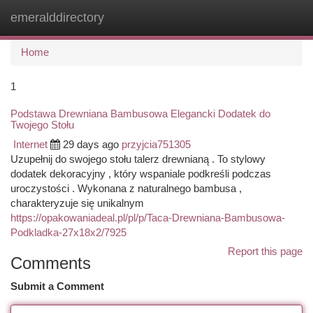
emeralddirectory
Togg
navi
Home
1
Podstawa Drewniana Bambusowa Elegancki Dodatek do
Twojego Stołu
Internet
29 days ago
przyjcia751305
Uzupełnij do swojego stołu talerz drewnianą . To stylowy
dodatek dekoracyjny , który wspaniale podkreśli podczas
uroczystości . Wykonana z naturalnego bambusa ,
charakteryzuje się unikalnym
https://opakowaniadeal.pl/pl/p/Taca-Drewniana-Bambusowa-
Podkladka-27x18x2/7925
Report this page
Comments
Submit a Comment